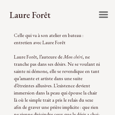
Laure Forêt
Celle qui va à son atelier en bateau :
entretien avec Laure Forêt
Laure Forêt, l’auteure de
Mon chéri
, ne
tranche pas dans ses désirs. Ne se vou­lant ni
sainte ni démone, elle se reven­dique en tant
qu’amante et artiste dans une suite
d’étreintes allu­sives. L’existence devient
immer­sion dans la peau qui épouse la chair
là où le simple trait a pris le relais du sexe
afin de gra­ver une prière impli­cite : que rien
ne vienne dis­joindre ceux que le désir a choi­