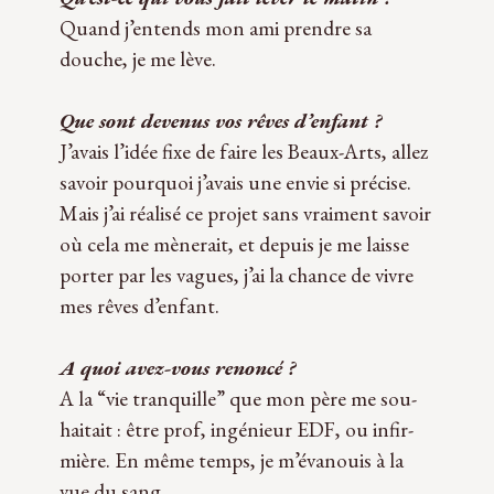
Quand j’entends mon ami prendre sa
douche, je me lève.
Que sont deve­nus vos rêves d’enfant ?
J’avais l’idée fixe de faire les Beaux-Arts, allez
savoir pour­quoi j’avais une envie si pré­cise.
Mais j’ai réa­lisé ce pro­jet sans vrai­ment savoir
où cela me mène­rait, et depuis je me laisse
por­ter par les vagues, j’ai la chance de vivre
mes rêves d’enfant.
A quoi avez-vous renoncé ?
A la “vie tran­quille” que mon père me sou­
hai­tait : être prof, ingé­nieur EDF, ou infir­
mière. En même temps, je m’évanouis à la
vue du sang.