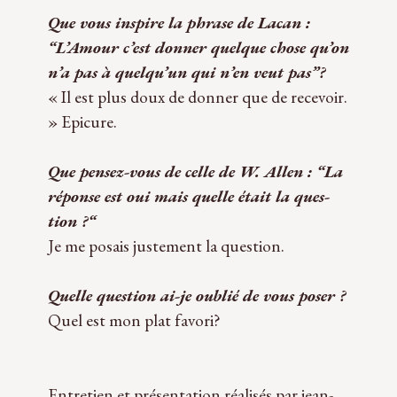
Que vous ins­pire la phrase de Lacan :
“L’Amour c’est don­ner quelque chose qu’on
n’a pas à quelqu’un qui n’en veut pas”?
« Il est plus doux de don­ner que de rece­voir.
» Epicure.
Que pensez-vous de celle de W. Allen : “La
réponse est oui mais quelle était la ques­
tion ?“
Je me posais jus­te­ment la question.
Quelle ques­tion ai-je oublié de vous poser ?
Quel est mon plat favori?
Entre­tien et pré­sen­ta­tion réa­li­sés par jean-