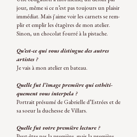
jour, même si ce n’est pas tou­jours un plai­sir
immé­diat. Mais j'aime voir les car­nets se rem­
plir et emplir les étagères de mon ate­lier.
Sinon, un cho­co­lat fourré à la pistache.
Qu’est-ce qui vous dis­tingue des autres
artistes ?
Je vais à mon ate­lier en bateau.
Quelle fut l’image pre­mière qui esthé­ti­
que­ment vous inter­pela ?
Por­trait pré­sumé de Gabrielle d’Estrées et de
sa soeur la duchesse de Villars.
Quelle fut votre pre­mière lec­ture ?
Peut-être pas la pre­mière, mais la pre­mière