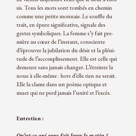
sis. Tous les mots sont tom­bés en che­min
comme une petite mon­naie. Le souffle du
trait, en épure signi­fi­ca­tive, signale des
gestes sym­bo­liques. La femme s’y fait pre­
mière au cœur de l’instant, consciente
d’éprouver la jubi­la­tion du désir et la plé­ni­
tude de l’accomplissement. Elle est celle qui
demeure sans jamais chan­ger. L’étreinte la
noue à elle-même : hors d’elle rien ne serait.
Elle la clame dans un poème optique et
muet qui ne perd jamais l’unité et l’excès.
Entre­tien :
Qu’est-ce qui vous fait lever le matin ?