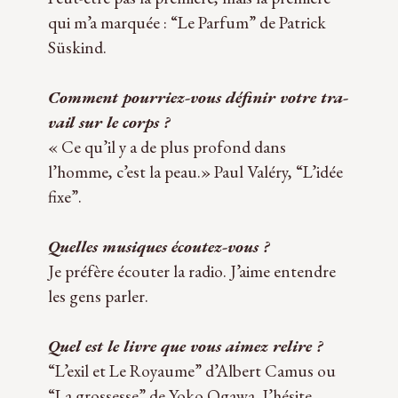
qui m’a mar­quée : “Le Par­fum” de Patrick
Süskind.
Com­ment pourriez-vous défi­nir votre tra­
vail sur le corps ?
« Ce qu’il y a de plus pro­fond dans
l’homme, c’est la peau.» Paul Valéry, “L’idée
fixe”.
Quelles musiques écoutez-vous ?
Je pré­fère écou­ter la radio. J’aime entendre
les gens parler.
Quel est le livre que vous aimez relire ?
“L’exil et Le Royaume” d’Albert Camus ou
“La gros­sesse” de Yoko Ogawa. J’hésite.