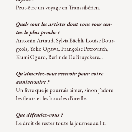
Peut-être un voyage en Transsibérien.
Quels sont les artistes dont vous vous sen­
tez le plus proche ?
Anto­nin Artaud, Syl­via Bächli, Louise Bour­
geois, Yoko Ogawa, Fran­çoise Petro­vitch,
Kumi Oguro, Ber­linde De Bruy­ckere…
Qu’aimeriez-vous rece­voir pour votre
anni­ver­saire ?
Un livre que je pour­rais aimer, sinon j’adore
les fleurs et les boucles d’oreille.
Que défendez-vous ?
Le droit de res­ter toute la jour­née au lit.