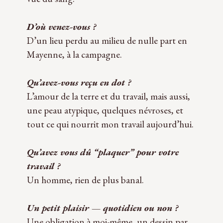
D’où venez-vous ?
D’un lieu perdu au milieu de nulle part en
Mayenne, à la campagne.
Qu’avez-vous reçu en dot ?
L’amour de la terre et du tra­vail, mais aussi,
une peau aty­pique, quelques névroses, et
tout ce qui nour­rit mon tra­vail aujourd’hui.
Qu’avez vous dû “pla­quer” pour votre
tra­vail ?
Un homme, rien de plus banal.
Un petit plai­sir — quo­ti­dien ou non ?
Une obli­ga­tion à moi-même, un des­sin par